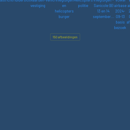
astricht
Muiderslot
Naarden-
Venlo
Vliegtuigen
Helicopters
Vliegtuigen -
Volkel
vestiging
en
politie
Sanicole (B)
airbase
a
helicopters
13 en 14
2024-
burger
september…
09-13
basis
af
bezoek
150 afbeeldingen