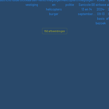
astricht
Muiderslot
Naarden-
Venlo
Vliegtuigen
Helicopters
Vliegtuigen -
Volkel
vestiging
en
politie
Sanicole (B)
airbase
a
helicopters
13 en 14
2024-
burger
september…
09-13
basis
af
bezoek
150 afbeeldingen