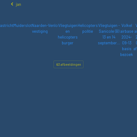
jan
astricht
Muiderslot
Naarden-
Venlo
Vliegtuigen
Helicopters
Vliegtuigen -
Volkel
vestiging
en
politie
Sanicole (B)
airbase
a
helicopters
13 en 14
2024-
burger
september…
09-13
basis
af
bezoek
63 afbeeldingen