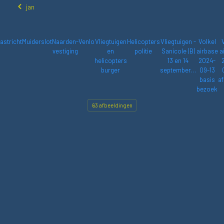
jan
astricht
Muiderslot
Naarden-
Venlo
Vliegtuigen
Helicopters
Vliegtuigen -
Volkel
vestiging
en
politie
Sanicole (B)
airbase
a
helicopters
13 en 14
2024-
burger
september…
09-13
basis
af
bezoek
63 afbeeldingen