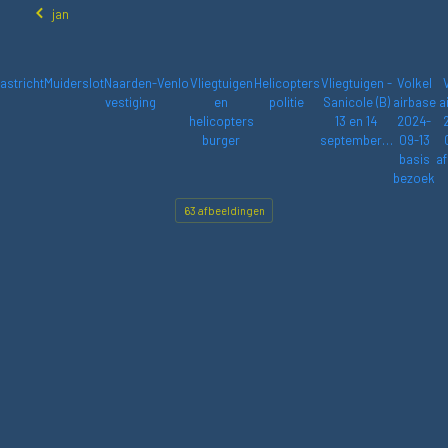
jan
astricht
Muiderslot
Naarden-
Venlo
Vliegtuigen
Helicopters
Vliegtuigen -
Volkel
vestiging
en
politie
Sanicole (B)
airbase
a
helicopters
13 en 14
2024-
burger
september…
09-13
basis
af
bezoek
63 afbeeldingen