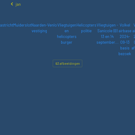
jan
astricht
Muiderslot
Naarden-
Venlo
Vliegtuigen
Helicopters
Vliegtuigen -
Volkel
vestiging
en
politie
Sanicole (B)
airbase
a
helicopters
13 en 14
2024-
burger
september…
09-13
basis
af
bezoek
63 afbeeldingen