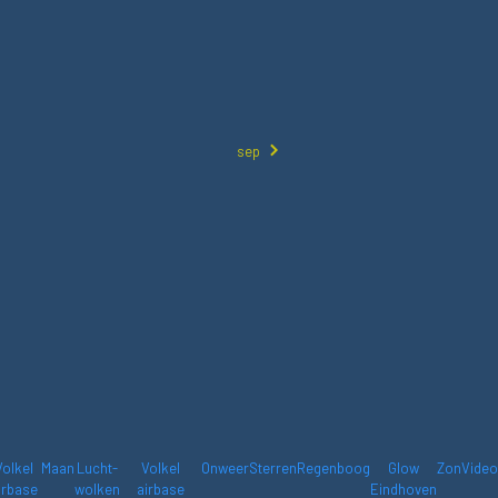
sep
Volkel
Maan
Lucht-
Volkel
Onweer
Sterren
Regenboog
Glow
Zon
Video
irbase
wolken
airbase
Eindhoven