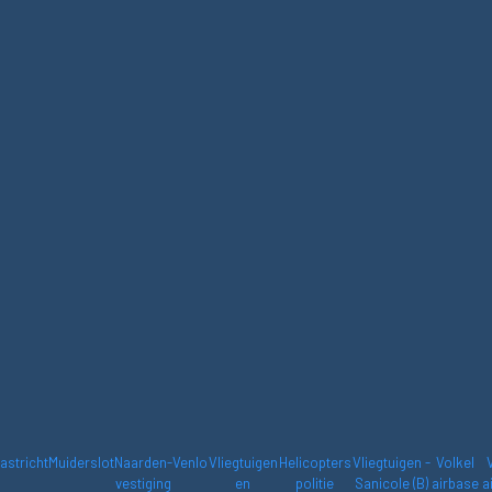
astricht
Muiderslot
Naarden-
Venlo
Vliegtuigen
Helicopters
Vliegtuigen -
Volkel
vestiging
en
politie
Sanicole (B)
airbase
a