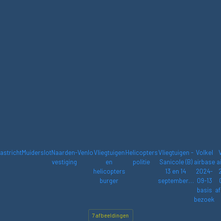
astricht
Muiderslot
Naarden-
Venlo
Vliegtuigen
Helicopters
Vliegtuigen -
Volkel
vestiging
en
politie
Sanicole (B)
airbase
a
helicopters
13 en 14
2024-
burger
september…
09-13
basis
af
bezoek
7 afbeeldingen