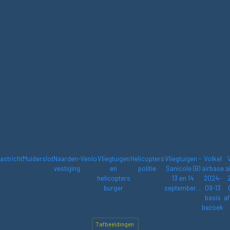
astricht
Muiderslot
Naarden-
Venlo
Vliegtuigen
Helicopters
Vliegtuigen -
Volkel
vestiging
en
politie
Sanicole (B)
airbase
a
helicopters
13 en 14
2024-
burger
september…
09-13
basis
af
bezoek
7 afbeeldingen