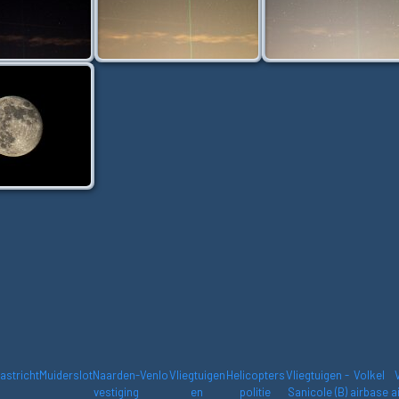
astricht
Muiderslot
Naarden-
Venlo
Vliegtuigen
Helicopters
Vliegtuigen -
Volkel
vestiging
en
politie
Sanicole (B)
airbase
a