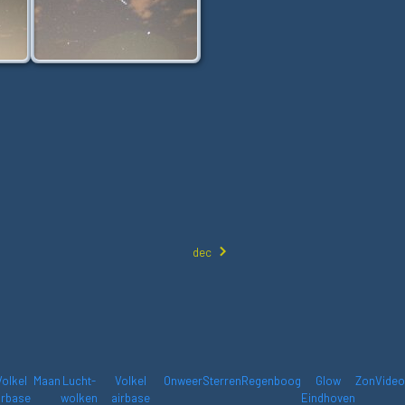
dec
Volkel
Maan
Lucht-
Volkel
Onweer
Sterren
Regenboog
Glow
Zon
Video
irbase
wolken
airbase
Eindhoven