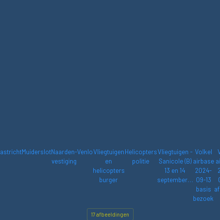
astricht
Muiderslot
Naarden-
Venlo
Vliegtuigen
Helicopters
Vliegtuigen -
Volkel
vestiging
en
politie
Sanicole (B)
airbase
a
helicopters
13 en 14
2024-
burger
september…
09-13
basis
af
bezoek
17 afbeeldingen