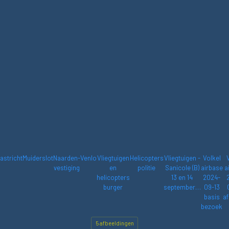
astricht
Muiderslot
Naarden-
Venlo
Vliegtuigen
Helicopters
Vliegtuigen -
Volkel
vestiging
en
politie
Sanicole (B)
airbase
a
helicopters
13 en 14
2024-
burger
september…
09-13
basis
af
bezoek
5 afbeeldingen