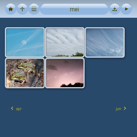
mei
apr
jun