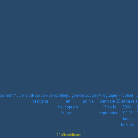
astricht
Muiderslot
Naarden-
Venlo
Vliegtuigen
Helicopters
Vliegtuigen -
Volkel
vestiging
en
politie
Sanicole (B)
airbase
a
helicopters
13 en 14
2024-
burger
september…
09-13
basis
af
bezoek
24 afbeeldingen