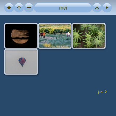
mei
jun