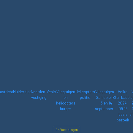
astricht
Muiderslot
Naarden-
Venlo
Vliegtuigen
Helicopters
Vliegtuigen -
Volkel
vestiging
en
politie
Sanicole (B)
airbase
a
helicopters
13 en 14
2024-
burger
september…
09-13
basis
af
bezoek
4 afbeeldingen