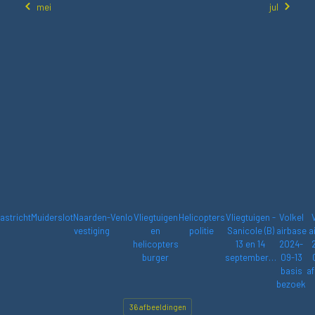
mei
jul
astricht
Muiderslot
Naarden-
Venlo
Vliegtuigen
Helicopters
Vliegtuigen -
Volkel
vestiging
en
politie
Sanicole (B)
airbase
a
helicopters
13 en 14
2024-
burger
september…
09-13
basis
af
bezoek
36 afbeeldingen