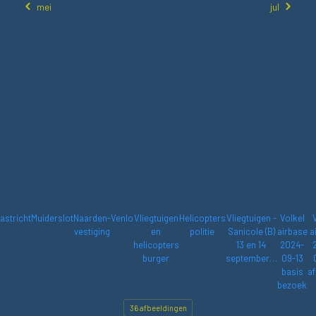
mei
jul
astricht
Muiderslot
Naarden-
Venlo
Vliegtuigen
Helicopters
Vliegtuigen -
Volkel
vestiging
en
politie
Sanicole (B)
airbase
a
helicopters
13 en 14
2024-
burger
september…
09-13
basis
af
bezoek
36 afbeeldingen