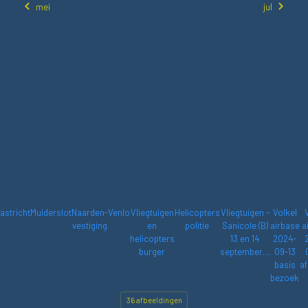
mei
jul
astricht
Muiderslot
Naarden-
Venlo
Vliegtuigen
Helicopters
Vliegtuigen -
Volkel
vestiging
en
politie
Sanicole (B)
airbase
a
helicopters
13 en 14
2024-
burger
september…
09-13
basis
af
bezoek
36 afbeeldingen