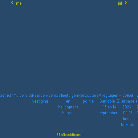
mei
jul
astricht
Muiderslot
Naarden-
Venlo
Vliegtuigen
Helicopters
Vliegtuigen -
Volkel
vestiging
en
politie
Sanicole (B)
airbase
a
helicopters
13 en 14
2024-
burger
september…
09-13
basis
af
bezoek
36 afbeeldingen