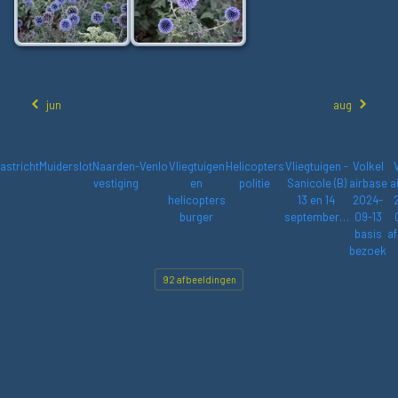
jun
aug
astricht
Muiderslot
Naarden-
Venlo
Vliegtuigen
Helicopters
Vliegtuigen -
Volkel
vestiging
en
politie
Sanicole (B)
airbase
a
helicopters
13 en 14
2024-
burger
september…
09-13
basis
af
bezoek
92 afbeeldingen