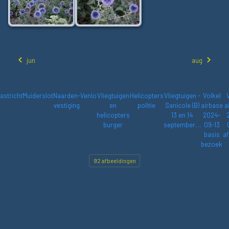
jun
aug
astricht
Muiderslot
Naarden-
Venlo
Vliegtuigen
Helicopters
Vliegtuigen -
Volkel
vestiging
en
politie
Sanicole (B)
airbase
a
helicopters
13 en 14
2024-
burger
september…
09-13
basis
af
bezoek
92 afbeeldingen