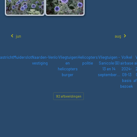
jun
aug
astricht
Muiderslot
Naarden-
Venlo
Vliegtuigen
Helicopters
Vliegtuigen -
Volkel
vestiging
en
politie
Sanicole (B)
airbase
a
helicopters
13 en 14
2024-
burger
september…
09-13
basis
af
bezoek
92 afbeeldingen