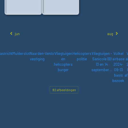
jun
aug
astricht
Muiderslot
Naarden-
Venlo
Vliegtuigen
Helicopters
Vliegtuigen -
Volkel
vestiging
en
politie
Sanicole (B)
airbase
a
helicopters
13 en 14
2024-
burger
september…
09-13
basis
af
bezoek
92 afbeeldingen