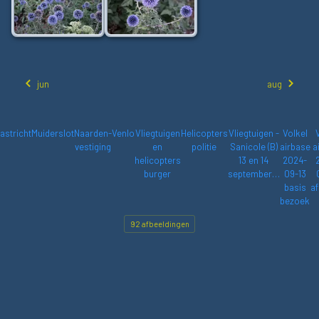
jun
aug
astricht
Muiderslot
Naarden-
Venlo
Vliegtuigen
Helicopters
Vliegtuigen -
Volkel
vestiging
en
politie
Sanicole (B)
airbase
a
helicopters
13 en 14
2024-
burger
september…
09-13
basis
af
bezoek
92 afbeeldingen