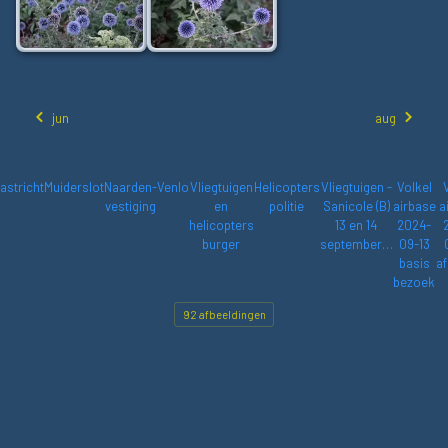
jun
aug
astricht
Muiderslot
Naarden-
Venlo
Vliegtuigen
Helicopters
Vliegtuigen -
Volkel
vestiging
en
politie
Sanicole (B)
airbase
a
helicopters
13 en 14
2024-
burger
september…
09-13
basis
af
bezoek
92 afbeeldingen