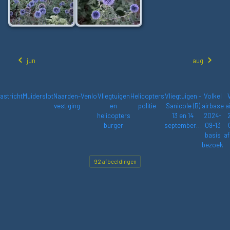
jun
aug
astricht
Muiderslot
Naarden-
Venlo
Vliegtuigen
Helicopters
Vliegtuigen -
Volkel
vestiging
en
politie
Sanicole (B)
airbase
a
helicopters
13 en 14
2024-
burger
september…
09-13
basis
af
bezoek
92 afbeeldingen