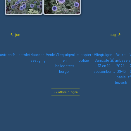
jun
aug
astricht
Muiderslot
Naarden-
Venlo
Vliegtuigen
Helicopters
Vliegtuigen -
Volkel
vestiging
en
politie
Sanicole (B)
airbase
a
helicopters
13 en 14
2024-
burger
september…
09-13
basis
af
bezoek
92 afbeeldingen