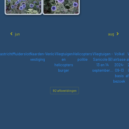
jun
aug
astricht
Muiderslot
Naarden-
Venlo
Vliegtuigen
Helicopters
Vliegtuigen -
Volkel
vestiging
en
politie
Sanicole (B)
airbase
a
helicopters
13 en 14
2024-
burger
september…
09-13
basis
af
bezoek
92 afbeeldingen