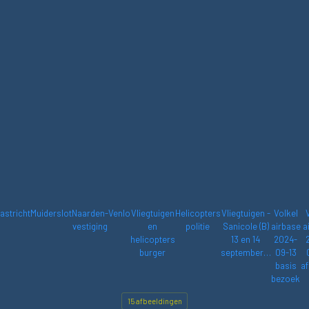
astricht
Muiderslot
Naarden-
Venlo
Vliegtuigen
Helicopters
Vliegtuigen -
Volkel
vestiging
en
politie
Sanicole (B)
airbase
a
helicopters
13 en 14
2024-
burger
september…
09-13
basis
af
bezoek
15 afbeeldingen