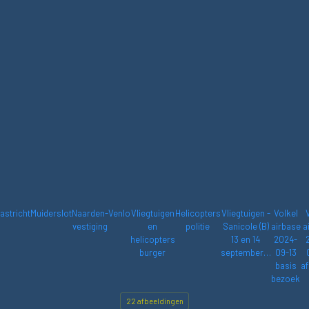
astricht
Muiderslot
Naarden-
Venlo
Vliegtuigen
Helicopters
Vliegtuigen -
Volkel
vestiging
en
politie
Sanicole (B)
airbase
a
helicopters
13 en 14
2024-
burger
september…
09-13
basis
af
bezoek
22 afbeeldingen