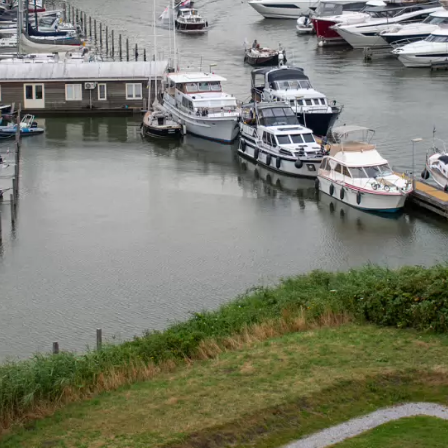
astricht
Muiderslot
Naarden-
Venlo
Vliegtuigen
Helicopters
Vliegtuigen -
Volkel
vestiging
en
politie
Sanicole (B)
airbase
a