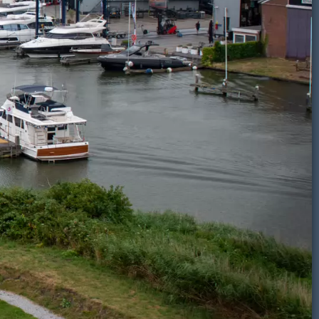
Naarden-vestiging
Volkel
Maan
Lucht-
Volkel
Onweer
Sterren
Regenboog
Glow
Zon
Video
irbase
wolken
airbase
Eindhoven