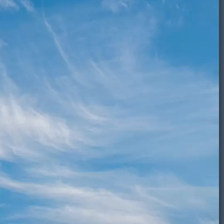
kel airbase 2026-07-08 F-35 spottersplek
Volkel
Maan
Lucht-
Volkel
Onweer
Sterren
Regenboog
Glow
Zon
Video
irbase
wolken
airbase
Eindhoven