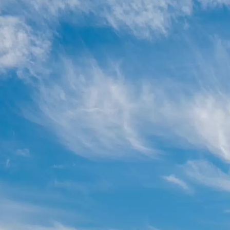
Vol
astricht
Muiderslot
Naarden-
Venlo
Vliegtuigen
Helicopters
Vliegtuigen -
Volkel
vestiging
en
politie
Sanicole (B)
airbase
a