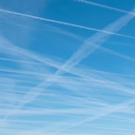
Vol
astricht
Muiderslot
Naarden-
Venlo
Vliegtuigen
Helicopters
Vliegtuigen -
Volkel
vestiging
en
politie
Sanicole (B)
airbase
a