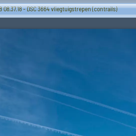
Lucht-wolken
08.37.18 - DSC 3664 vliegtuigstrepen (contrails)