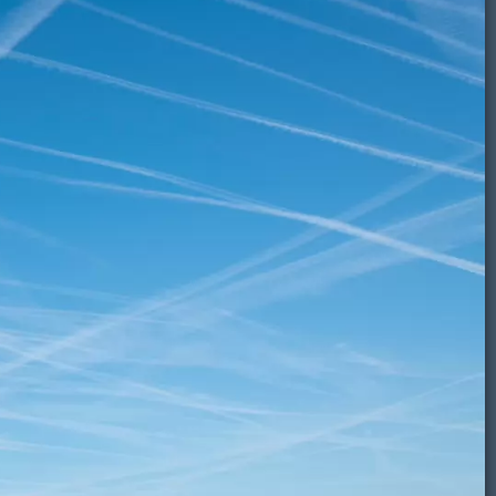
kel airbase 2026-07-08 F-35 spottersplek
Volkel
Maan
Lucht-
Volkel
Onweer
Sterren
Regenboog
Glow
Zon
Video
irbase
wolken
airbase
Eindhoven