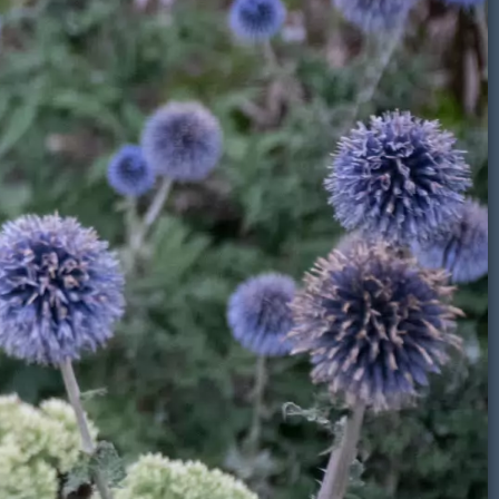
Boten
Volkel
Maan
Lucht-
Volkel
Onweer
Sterren
Regenboog
Glow
Zon
Video
irbase
wolken
airbase
Eindhoven