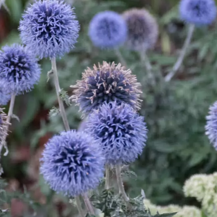
astricht
Muiderslot
Naarden-
Venlo
Vliegtuigen
Helicopters
Vliegtuigen -
Volkel
vestiging
en
politie
Sanicole (B)
airbase
a